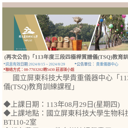
(再次公告)「113年度三段四極桿質譜儀(TSQ)教育
*
訊息有效
日期:
2024/8/15
~
2024/8/29
*
公告單位：
貴重儀器中心
*
聯絡方式：
08-7703202轉5430 莊淑瑛小姐
國立屏東科技大學貴重儀器中心「11
儀(TSQ)教育訓練課程」
◆上課日期：113年08月29日(星期四)
◆上課地點：國立屏東科技大學生物科技
BT110-2室