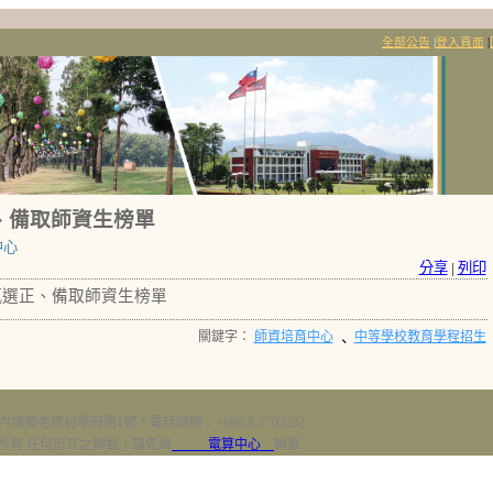
全部公告
|
登入頁面
|
正、備取師資生榜單
中心
分享
|
列印
甄選正、備取師資生榜單
關鍵字：
師資培育中心
中等學校教育學程招生
、
內埔鄉老埤村學府路1號‧電話總機：+886-8-7703202
erved 版權所有 任何形式之轉載，請先與
電算中心
聯繫