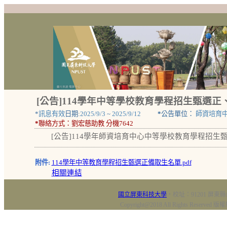
[公告]114學年中等學校教育學程招生甄選
*
訊息有效
日期:
2025/9/3
~
2025/9/12
*
公告單位：
師資培育
*
聯絡方式：
劉宏慈助教 分機7642
[公告]114學年師資培育中心中等學校教育學程招生
附件:
114學年中等教育學程招生甄選正備取生名單.pdf
相關連結
國立屏東科技大學
‧校址：91201 屏東縣
Copyright@2018 All Rights Res