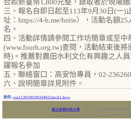
合款新臺幣1,800元整，錄取者於現場
三、報名自即日起至113年9月30日(一
址：https://4-h.me/hntie），活
名。
四、活動詳情請參閱工作坊簡章或至中
(www.fourh.org.tw)查閱，活動結束
時)。推薦對農田水利文化有興趣之人
躍報名參加
五、聯絡窗口：高安怡專員，02-2362602
六、說明簡章詳見附件。
附件:
coa1130100106104923attch1.docx
國立屏東科技大學
‧校址：91201 屏東縣內埔鄉老埤村
Copyright@2018 All Rights Reserved 版權