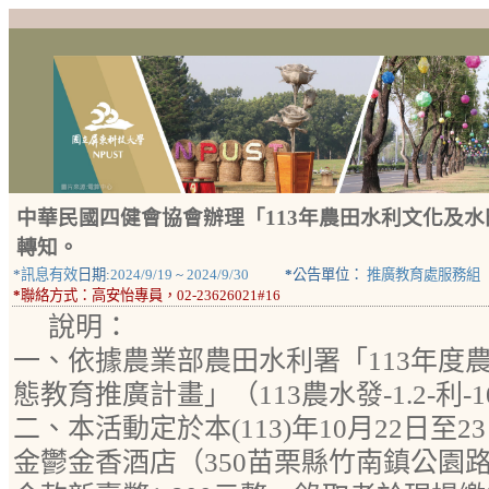
中華民國四健會協會辦理「113年農田水利文化及
轉知。
*
訊息有效
日期:
2024/9/19
~
2024/9/30
*
公告單位：
推廣教育處服務組
*
聯絡方式：
高安怡專員，02-23626021#16
說明：
一、依據農業部農田水利署「113年度
態教育推廣計畫」（113農水發-1.2-利-
二、本活動定於本(113)年10月22日至
金鬱金香酒店（350苗栗縣竹南鎮公園路