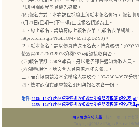
門班相關課程學員優先錄取。
(四)報名方式：本次課程採線上與紙本報名併行，報名期限
0月21日(星期一)下午5時止或報名額滿為止。
１、線上報名：請填寫線上報名表單，(報名表單網址：
https://forms.gle/NGLcQMVh9zTq5BZY9)。
２、紙本報名：請以傳真傳送報名表，傳真號碼：(02)2301
後致電(02)2303-9978分機3874確認接收與否。
(五)報名限額：50名學員，另以電子郵件通知錄取人員。
(六)響應環保，請與會人員自備水杯與餐具。
三、若有疑問請洽本案聯絡人楊玫玲：02-2303-9978分機38
四、檢附課程資訊暨報名須知與報名表各一份。
附件:
1106_113年度林業淨零排放知識培訓進階課程班-報名表.pdf
1106_113年度林業淨零排放知識培訓進階課程班-報名須知.pd
國立屏東科技大學
‧校址：91201 屏東縣
Copyright@2018 All Rights Res