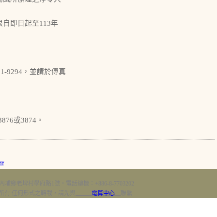
自即日起至113年
-9294，並請於傳真
76或3874。
f
內埔鄉老埤村學府路1號‧電話總機：+886-8-7703202
erved 版權所有 任何形式之轉載，請先與
電算中心
聯繫