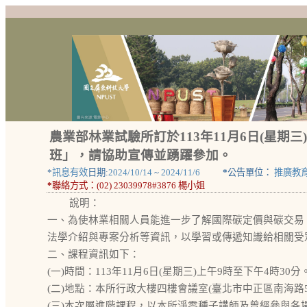
農業部林業試驗所訂於113年11月6日(星期
班」，請協助宣傳並踴躍參加。
*
訊息有效
日期:
2024/10/14
~
2024/11/6
*
公告單位：
推廣教
*
聯絡方式：
(02) 23039978#3876 楊小姐
說明：
一、為使林業相關人員能進一步了解國際碳定價與碳交易
法學介紹與專案分析等資訊，以學習或傳遞知識給相關受
二、課程資訊如下：
(一)時間：113年11月6日(星期三)上午9時至下午4時30分
(二)地點：本所行政大樓四樓會議室(臺北市中正區南海路5
(三)本次屬進階課程，以本所淨零種子講師及曾經參與各