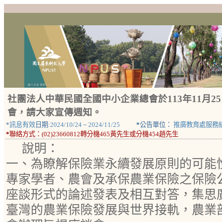
社團法人中華民國全國中小企業總會於113年11月
會，請大家宣傳週知。
*
訊息有效
日期:
2024/10/24
~
2024/11/25
*
公告單位：
推廣教育處服務
*
聯絡方式：
(02)23660812轉分機465黃先生或分機454趙先生
說明：
一、為瞭解保險業永續發展原則的可能
專家學者、農會及承保農業保險之保險
座談形式的論述發表及相互對答，集思
臺灣的農業保險發展與世界接軌，農業