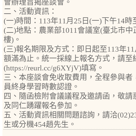
會辦理旨揭座談會。
二、活動資訊：
(一)時間：113年11月25日(一)下午14
(二)地點：農業部1011會議室(臺北市中
樓)。
(三)報名期限及方式：即日起至113年11
額滿為止。統一採線上報名方式，請至
(https://reurl.cc/g6XYjV)填寫。
三、本座談會免收取費用，全程參與者
員終身學習時數認證。
四、隨函檢附會議議程及邀請函，敬請
及同仁踴躍報名參加。
五、活動資訊相關問題諮詢，請洽(02)236
生或分機454趙先生。