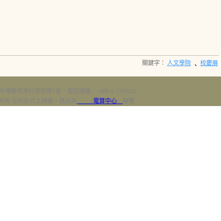
關鍵字：
人文學院
校慶展
、
內埔鄉老埤村學府路1號‧電話總機：+886-8-7703202
erved 版權所有 任何形式之轉載，請先與
電算中心
聯繫