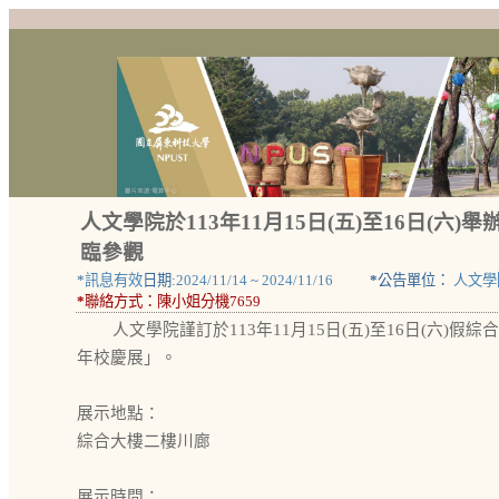
人文學院於113年11月15日(五)至16日(
臨參觀
*
訊息有效
日期:
2024/11/14
~
2024/11/16
*
公告單位：
人文學
*
聯絡方式：
陳小姐分機7659
人文學院謹訂於113年11月15日(五)至16日(六)
年校慶展」。
展示地點：
綜合大樓二樓川廊
展示時間：