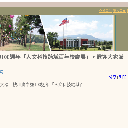
全部公告
|
登入頁面
|
六)舉辦100週年「人文科技跨域百年校慶展」，歡迎大家蒞
院
分享
|
列印
假綜合大樓二樓川廊舉辦100週年「人文科技跨域百