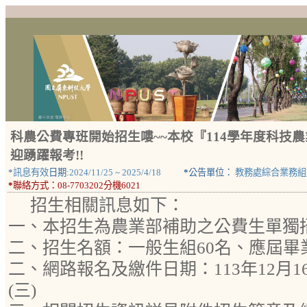
科農公費專班開始招生嘍~~本校『114學年度科技
迎踴躍報考!!
*
訊息有效
日期:
2024/11/25
~
2025/4/18
*
公告單位：
教務處綜合業務組
*
聯絡方式：
08-7703202分機6021
招生相關訊息如下：
一、本招生為農業部補助之公費生單獨
二、招生名額：一般生組60名、應屆畢
二、網路報名及繳件日期：113年12月16日
(三)