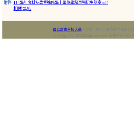
附件:
114學年度科技農業進修學士學位學程單獨招生簡章.pdf
相關連結
國立屏東科技大學
‧校址：91201 屏東縣內埔鄉老埤村
Copyright@2018 All Rights Reserved 版權