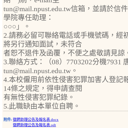
tun@mail.npust.edu.tw信箱，並
學院專任助理：
○○○」。
2.請務必留可聯絡電話或手機號碼，經
將另行通知面試，未符合
者恕不退件及函覆，不便之處敬請見諒
3.聯絡方式：（08）7703202分機7931 唐
tun@mail.npust.edu.tw。
4.本校僱用前依性侵害犯罪加害人登記
14條之規定，得申請查閱
有無性侵害犯罪紀錄。
5.此職缺由本單位自聘。
附件:
徵聘助理公告及報名表.docx
徵聘助理公告及報名表.odt