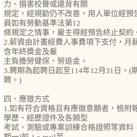
力、損害校譽或違背有關
規定，經規勸仍不改善，用人單位經預
員如有勞動基準法第12
條規定之情事，雇主得經預告終止契約
2.薪資由計畫經費人事費項下支付，月薪新
含年終獎金及雇
主負擔勞健保、勞退金。
3.聘期為起聘日起至114年12月31日。
聘。)
四、應徵方式
1.如有符合資格且有應徵意願者，檢附
學歷、經歷證件及各類型
考試、測驗或專業訓練合格證照等資料，於
期一)前，e-mail至