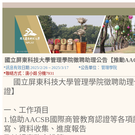
國立屏東科技大學管理學院徵聘助理公告【推動AAC
*
訊息有效
日期:
2025/2/26
~
2025/3/17
*
公告單位：
管理學院
*
聯絡方式：
唐小姐 分機7931
國立屏東科技大學管理學院徵聘助理公
證】
一、工作項目
1.協助AACSB國際商管教育認證等各
寫、資料收集、進度報告