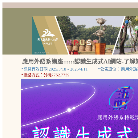
應用外語系講座::::::認識生成式AI網站-了
*
訊息有效
日期:
2025/3/18
~
2025/4/11
*
公告單位：
應用外語
*
聯絡方式：
分機7752.7759