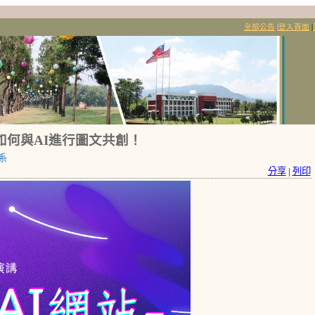
全部公告
|
登入頁面
|
解如何與AI進行圖文共創！
系
分享
|
列印