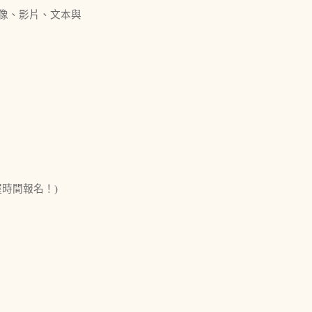
像、影片、文本與
請把握時間報名！)