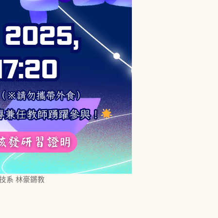
技系 林豪鏘教