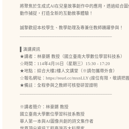
將聚焦於生成式AI在兒童故事創作中的應用，透過結合圖
動作捕捉，打造全新的互動敘事體驗！
誠摯歡迎本校學生、教學助理及專兼任教師踴躍參與！
________________________________________
▌演講資訊
★講者：林豪鏘 教授（國立臺南大學數位學習科技系）
☆時間：114年4月16日（星期三）15:30 - 17:20
★地點：綜合大樓2樓人文講堂（※請勿攜帶外食）
☆報名網址：https://reurl.cc/mxnLLY (座位有限，敬
★備註：全程參與之教師可核發研習證明
________________________________________
※講者簡介：林豪鏘 教授
國立臺南大學數位學習科技系教授
華人第一本與AI圖像共創的詩文集作者
世界頂尖資訊工程臺灣百大科學家