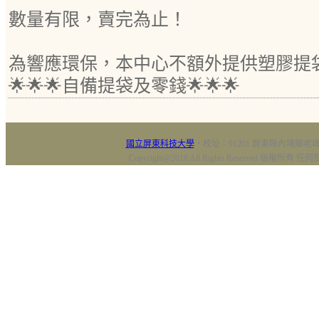
數量有限，賣完為止！
為響應環保，本中心不額外提供塑膠提
🌟🌟🌟自備提袋及零錢🌟🌟🌟
國立屏東科技大學
‧校址：91201 屏東縣內埔鄉老埤村
Copyright@2018 All Rights Reserved 版權