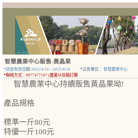
智慧農業中心販售-黃晶果
*
訊息有效
日期:
2025/4/14
~
2025/4/18
*
公告單位：
智慧農業中心
*
聯絡方式：
0977477167 (盡量以信箱訂購
智慧農業中心持續販售黃晶果呦!
產品規格
標準一斤80元
特優一斤100元