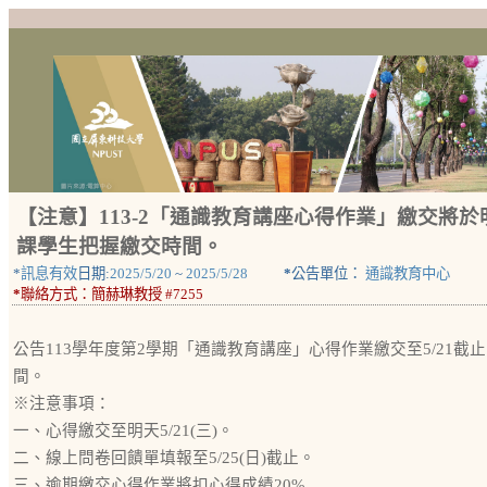
【注意】113-2「通識教育講座心得作業」繳交將於明
課學生把握繳交時間。
*
訊息有效
日期:
2025/5/20
~
2025/5/28
*
公告單位：
通識教育中心
*
聯絡方式：
簡赫琳教授 #7255
公告113學年度第2學期「通識教育講座」心得作業繳交至5/21
間。
※注意事項：
一、心得繳交至明天5/21(三)。
二、線上問卷回饋單填報至5/25(日)截止。
三、逾期繳交心得作業將扣心得成績20%