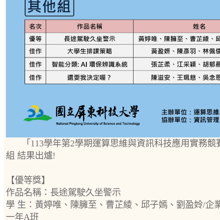
「113學年第2學期運算思維與資訊科技應用實務競
組 結果出爐!
【優等獎】
作品名稱：長途駕駛久坐警示
學 生：黃婷唯、陳臃至、曹芷綾、邱子嫣、劉盈姈/企
一年A班