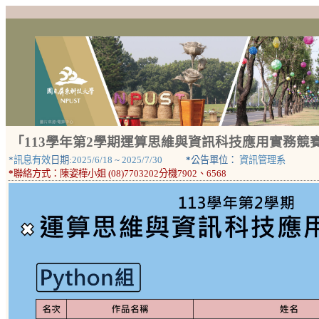
「113學年第2學期運算思維與資訊科技應用實務競賽
*
訊息有效
日期:
2025/6/18
~
2025/7/30
*
公告單位：
資訊管理系
*
聯絡方式：
陳姿樺小姐 (08)7703202分機7902、6568