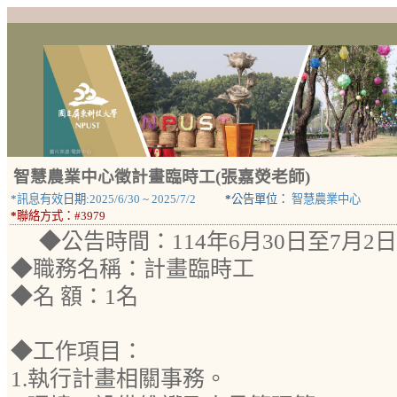
智慧農業中心徵計畫臨時工(張嘉熒老師)
*
訊息有效
日期:
2025/6/30
~
2025/7/2
*
公告單位：
智慧農業中心
*
聯絡方式：
#3979
◆公告時間：114年6月30日至7月2
◆職務名稱：計畫臨時工
◆名 額：1名
◆工作項目：
1.執行計畫相關事務。