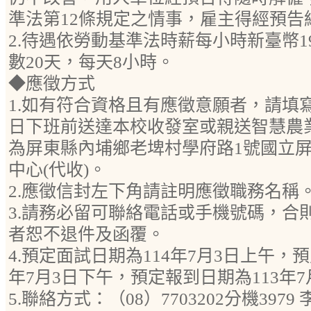
準法第12條規定之情事，雇主得經預告
2.待遇依勞動基準法時薪每小時新臺幣1
數20天，每天8小時。
◆應徵方式
1.如有符合資格且有應徵意願者，請填寫
日下班前送達本校收發室或親送智慧農
為屏東縣內埔鄉老埤村學府路1號國立
中心(代收)。
2.應徵信封左下角請註明應徵職務名稱
3.請務必留可聯絡電話或手機號碼，合
者恕不退件及函覆。
4.預定面試日期為114年7月3日上午，
年7月3日下午，預定報到日期為113年7
5.聯絡方式：（08）7703202分機3979