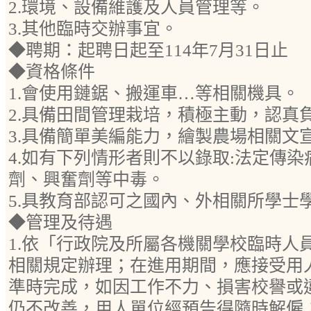
2.環境、設備維護及人員管理等。
3.其他臨時交辦事宜。
◆聘期：起聘日起至114年7月31日止
◆資格條件
1.會使用鏈鋸、搬運車…等相關機具。
2.具備田間管理栽培，積極主動，認真
3.具備簡單美編能力，繪製農場相關文
4.如有下列情形者則不以錄取:法定傳
劑、興奮劑等中毒。
5.具教育部認可之國內、外相關所學士
◆管理及待遇
1.依「行政院及所屬各機關學校臨時人
相關規定辦理；在進用期間，應接受用
準時完成，如因工作不力、損害校譽或
仍不改善，用人單位經預告得隨時解僱