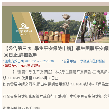
【公告第三次--學生平安保險申請】學生團體平安保
30日止,詳如說明
*
訊息有效
日期:
2025/7/1
~
2025/8/30
*
公告單位：
學務處衛生保健組
*
聯絡方式：
7610李護理師
【〝重要〞學生平安保險】本校學生團體平安保險~三商美邦
版(CL1049)使用至114年6月30日止
如有需要申請之同學,提出申請請使用新版(CL104B)版本~「保險
可至衛生保健組拿取紙本或自行下載列印:本校網頁衛生保健組-文
衛生保健組 ~~祝您健康