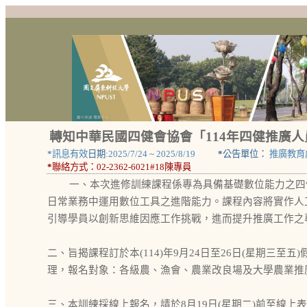
轉知中華民國四健會協會「114年四健推廣
*
訊息有效
日期:
2025/7/24
~
2025/8/19
*
公告單位：
推廣教育
*
聯絡方式：
02-2362-6021#18陳專員
一、本次進修訓練課程係專為具備基礎數位能力之四
日常業務中運用數位工具之進階能力。課程內容將實作人
引導學員以創新思維因應工作挑戰，進而提升推廣工作之
二、旨揭課程訂於本(114)年9月24日至26日(星期三至五
理，報名對象：各級農、漁會、農業改良場及大學農業推
三、本訓練採線上報名，請於8月19日(星期二)前至線上表單(htt