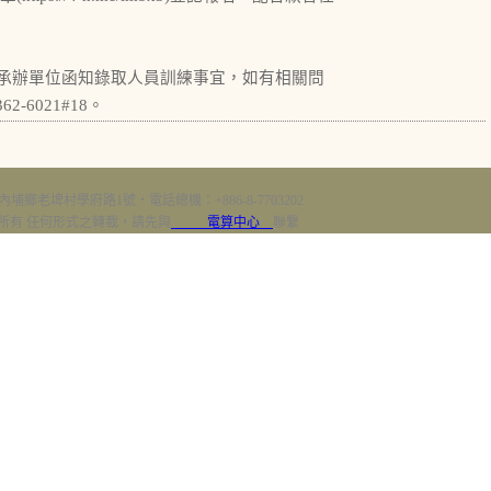
承辦單位函知錄取人員訓練事宜，如有相關問
6021#18。
內埔鄉老埤村學府路1號‧電話總機：+886-8-7703202
erved 版權所有 任何形式之轉載，請先與
電算中心
聯繫