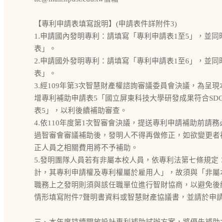
【專利申請表填寫說明】(申請表件詳附件3)
1.申請國內發明專利：請填寫「專利申請表1至5」，並
表」。
2.申請國外發明專利：請填寫「專利申請表1至6」，並
表」。
3.經109年第3次智慧財產權諮詢審議委員會決議，為呈
增專利補助申請表5「國立屏東科技大學研發成果符合SD
表5」，以利後續補助審查。
4.依110年度第1次智審會決議，提送專利申請補助前請
過智審會審議補助後，發明人不得再做修正，如欲變更者
正人員之相關費用將不予補助。
5.發明團隊人員若有非屬本校人員，依專利法第七條規
計，其專利申請權及專利權屬於雇用人」，故須與「非屬
職務上之發明則須與該任職單位進行智財協商，以避免後
情形填寫附件7聲明書資料或智慧財產協議書，並請於申