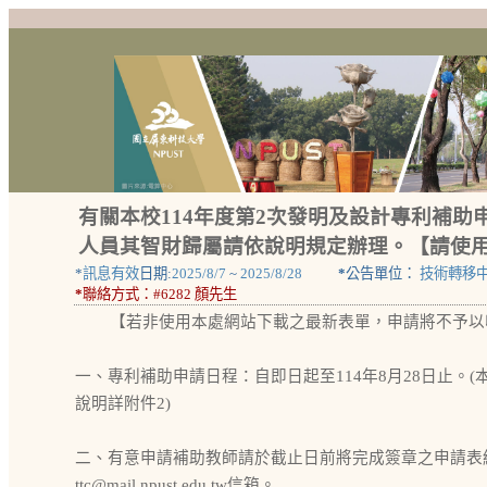
有關本校114年度第2次發明及設計專利補
人員其智財歸屬請依說明規定辦理。【請使
*
訊息有效
日期:
2025/8/7
~
2025/8/28
*
公告單位：
技術轉移
*
聯絡方式：
#6282 顏先生
【若非使用本處網站下載之最新表單，申請將不予以
一、專利補助申請日程：自即日起至114年8月28日止。
說明詳附件2)
二、有意申請補助教師請於截止日前將完成簽章之申請表
ttc@mail.npust.edu.tw信箱。