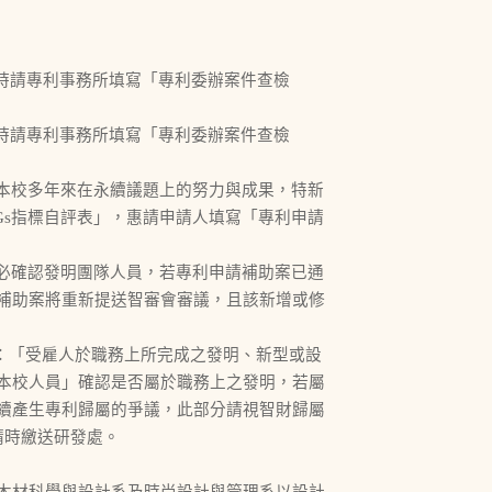
同時請專利事務所填寫「專利委辦案件查檢
同時請專利事務所填寫「專利委辦案件查檢
現本校多年來在永續議題上的努力與成果，特新
Gs指標自評表」，惠請申請人填寫「專利申請
務必確認發明團隊人員，若專利申請補助案已通
補助案將重新提送智審會審議，且該新增或修
定：「受雇人於職務上所完成之發明、新型或設
本校人員」確認是否屬於職務上之發明，若屬
續產生專利歸屬的爭議，此部分請視智財歸屬
請時繳送研發處。