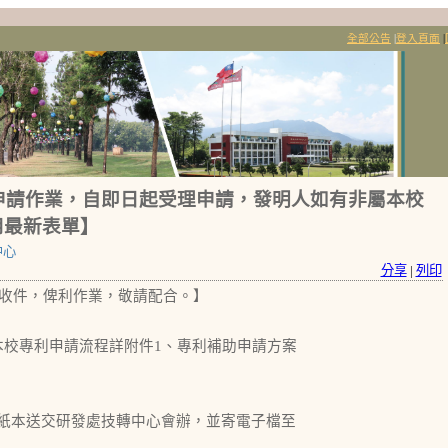
全部公告
|
登入頁面
|
助申請作業，自即日起受理申請，發明人如有非屬本校
用最新表單】
中心
分享
|
列印
收件，俾利作業，敬請配合。】
(本校專利申請流程詳附件1、專利補助申請方案
紙本送交研發處技轉中心會辦，並寄電子檔至