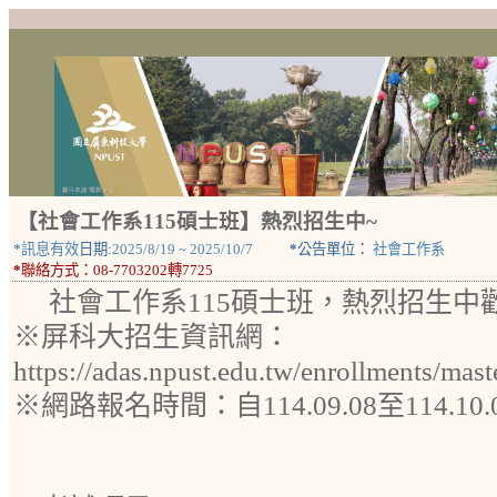
【社會工作系115碩士班】熱烈招生中~
*
訊息有效
日期:
2025/8/19
~
2025/10/7
*
公告單位：
社會工作系
*
聯絡方式：
08-7703202轉7725
社會工作系115碩士班，熱烈招生中
※屏科大招生資訊網：
https://adas.npust.edu.tw/enrollments/mast
※網路報名時間：自114.09.08至114.10.