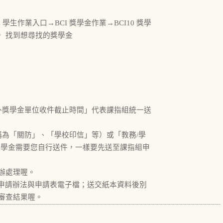
生作業入口→BCI 獎學金作業→BCI10 獎學
）找到想尋找的獎學金
外獎學金單位收件截止時間」代表課指組統一送
稱為「關防」、「學校印信」等）或「教務/學
助學金需要您自行送件，一樣要先送至課指組申
辦處理喔。
完整申請辦法與申請表電子檔；送交紙本資料後別
審查結果喔。