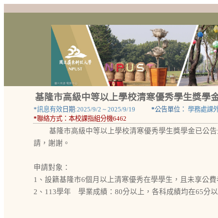
基隆市高級中等以上學校清寒優秀學生獎學
*
訊息有效
日期:
2025/9/2
~
2025/9/19
*
公告單位：
學務處課
*
聯絡方式：
本校課指組分機6462
基隆市高級中等以上學校清寒優秀學生獎學金已公告
請，謝謝。
申請對象：
1、設籍基隆市6個月以上清寒優秀在學學生，且未享公費
2、113學年 學業成績：80分以上，各科成績均在65分