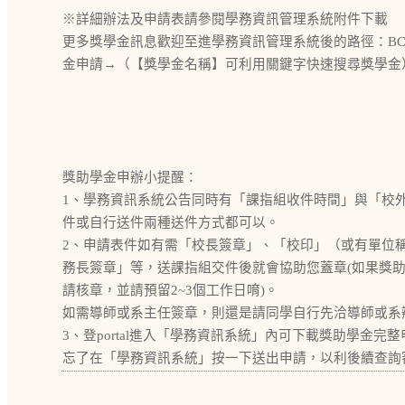
※詳細辦法及申請表請參閱學務資訊管理系統附件下載
更多獎學金訊息歡迎至進學務資訊管理系統後的路徑：BC 學
金申請→（【獎學金名稱】可利用關鍵字快速搜尋獎學金
獎助學金申辦小提醒：
1、學務資訊系統公告同時有「課指組收件時間」與「校
件或自行送件兩種送件方式都可以。
2、申請表件如有需「校長簽章」、「校印」（或有單位
務長簽章」等，送課指組交件後就會協助您蓋章(如果獎
請核章，並請預留2~3個工作日唷)。
如需導師或系主任簽章，則還是請同學自行先洽導師或系
3、登portal進入「學務資訊系統」內可下載獎助學金
忘了在「學務資訊系統」按一下送出申請，以利後續查詢