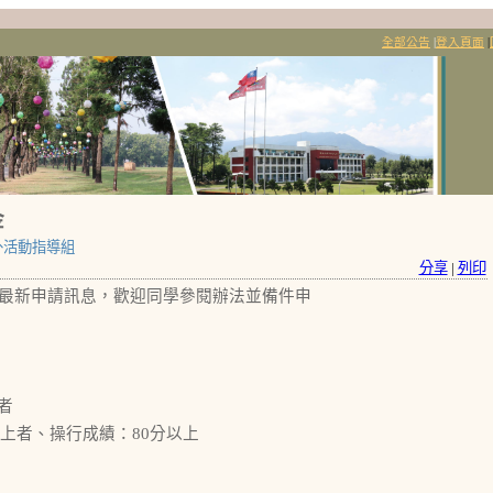
全部公告
|
登入頁面
|
金
外活動指導組
分享
|
列印
最新申請訊息，歡迎同學參閱辦法並備件申
者
以上者、操行成績：80分以上