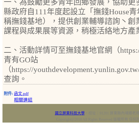
一、為鼓勵更多青年回鄉發展，協助更
縣政府自111年度起設立「撫錢Hous
稱撫錢基地），提供創業輔導諮詢丶創
課程與成果展等資源，稍極活絡地方產
二、活動詳情可至撫錢基地官網（https://reu
青有GO站
（https://youthdevelopment.yunlin.gov.t
查詢。
附件:
函文.pdf
相關連結
國立屏東科技大學
‧校址：91201 屏東縣內埔鄉老埤村
Copyright@2018 All Rights Reserved 版權