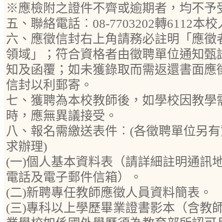
※應檢附之證件不齊或逾期者，均不予
五、聯絡電話︰08-7703202轉6112
六、應徵信封右上角請務必註明「應徵
領域」；符合資格者由徵聘單位通知甄
知及函覆；如未獲錄取而需返還書面應
信封以利郵寄。
七、獲聘為本校教師後，如學校因教學
時，應無異議接受。
八、報名需繳送表件︰(各徵聘單位另
求辦理)
(一)個人基本資料表（請詳細註明通訊
電話及電子郵件信箱）。
(二)新聘專任教師應徵人員資料簡表。
(三)專科以上學歷畢業證書影本（含教