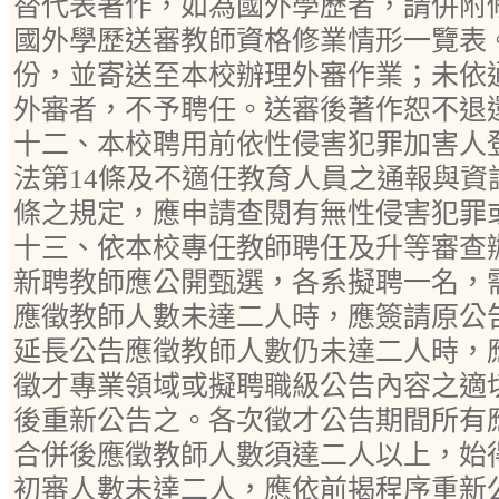
替代表著作，如為國外學歷者，請併附
國外學歷送審教師資格修業情形一覽表
份，並寄送至本校辦理外審作業；未依
外審者，不予聘任。送審後著作恕不退
十二、本校聘用前依性侵害犯罪加害人
法第14條及不適任教育人員之通報與資
條之規定，應申請查閱有無性侵害犯罪
十三、依本校專任教師聘任及升等審查
新聘教師應公開甄選，各系擬聘一名，
應徵教師人數未達二人時，應簽請原公
延長公告應徵教師人數仍未達二人時，
徵才專業領域或擬聘職級公告內容之適
後重新公告之。各次徵才公告期間所有
合併後應徵教師人數須達二人以上，始
初審人數未達二人，應依前揭程序重新