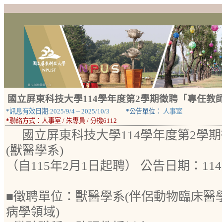
國立屏東科技大學114學年度第2學期徵聘「專任教師
*
訊息有效
日期:
2025/9/4
~
2025/10/3
*
公告單位：
人事室
*
聯絡方式：
人事室 / 朱專員 / 分機6112
國立屏東科技大學114學年度第2學
(獸醫學系)
（自115年2月1日起聘） 公告日期：11
■徵聘單位：獸醫學系(伴侶動物臨床醫
病學領域)