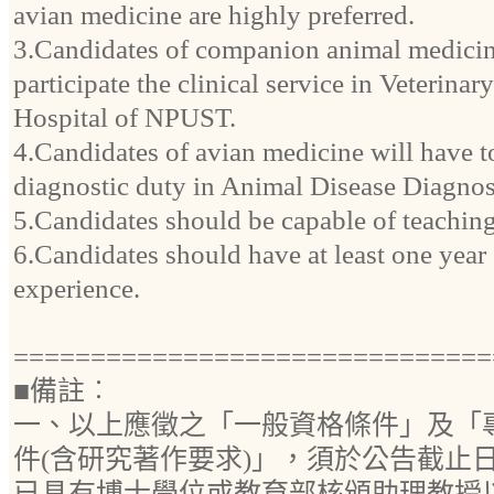
avian medicine are highly preferred.
3.Candidates of companion animal medicin
participate the clinical service in Veterina
Hospital of NPUST.
4.Candidates of avian medicine will have to
diagnostic duty in Animal Disease Diagno
5.Candidates should be capable of teaching
6.Candidates should have at least one year o
experience.
===============================
■備註︰
一、以上應徵之「一般資格條件」及「
件(含研究著作要求)」，須於公告截止日前
已具有博士學位或教育部核頒助理教授