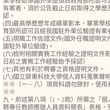
業學校如係國外學歷須為教育部所認可
有案者，須於公告截止日前取得之學歷
認。
(四)最高學歷歷年成績單影本，畢業學
育部所認可且經我國駐外單位驗證有案
(五)現職工作佐證文件(國外任職證明
國駐外單位驗證)。
(六)檢附相關實務工作經驗之證明文件
日前之實務工作經驗始予採認）
(七)其他有利於聘審之資格證明文件。
(八)國立屏東科技大學個人資料蒐集聲
※※（一 ~ 八）項資料請勿膠封，使
※※
九、前述第八項（1、2款）所需之「個
聘專任教師應徵人員資料簡表」表格，