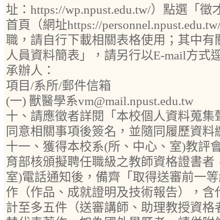
址：https://wp.npust.edu.tw/
首頁（網址https://personnel.npust.
職，請自行下載相關表格使用；其中有
人員資料簡表」，請另行以E-mail方
承辦人：
項目/系所/郵件信箱
(一) 獸醫學系vm@mail.npust.edu.tw
十、請應徵者詳閱「本校個人資料蒐集
同意相關事項後簽名，並隨同履歷資料
十一、獲得本校系(所、中心、室)教評
育部核頒擬聘任職級之教師資格證書者
室)電話通知後，備齊「取得送審前一
作（作品、成就證明及技術報告），含
計至多五件（送審講師、助理教授資格