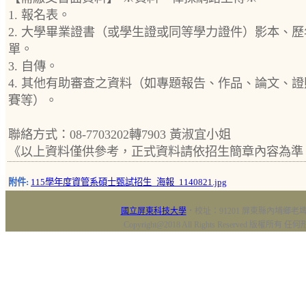
1. 報名表。
2. 大學畢業證書（或學生證或同等學力證件）影本、
單。
3. 自傳。
4. 其他有助審查之資料（如專題報告、作品、論文、
賽等）。
聯絡方式：08-7703202轉7903 黃淑宜小姐
《以上資料僅供參考，正式資料請依招生簡章內容為準
附件:
115學年度資管系碩士甄試招生_海報_1140821.jpg
國立屏東科技大學
‧校址：91201 屏東縣內埔鄉老埤村
Copyright@2018 All Rights Reserved 版權