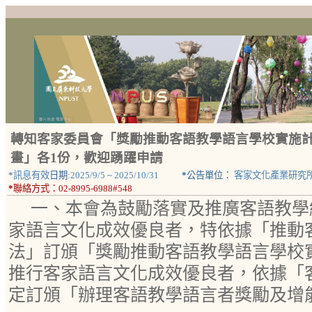
轉知客家委員會「獎勵推動客語教學語言學校實施
畫」各1份，歡迎踴躍申請
*
訊息有效
日期:
2025/9/5
~
2025/10/31
*
公告單位：
客家文化產業研究
*
聯絡方式：
02-8995-6988#548
一、本會為鼓勵落實及推廣客語教學
家語言文化成效優良者，特依據「推動
法」訂頒「獎勵推動客語教學語言學校
推行客家語言文化成效優良者，依據「
定訂頒「辦理客語教學語言者獎勵及增