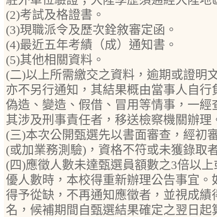
(2)考試及格證書。
(3)現職派令及歷次銓敘審定函。
(4)最近五年考績（成）通知書。
(5)其他相關資料。
(二)以上所需繳交之資料，逾期或證明
亦不另行通知，其結果概由當事人自行
偽造、變造、假借、冒用等情事，一經
其涉及刑事責任者，移送檢察機關辦理
(三)本次公開甄選先以書面審查，經初
(或加業務測驗)，資格不符或未獲錄取
(四)應徵人數未達甄選員額數之3倍以
優人數時，本校得重新辦理公告事宜。
得予從缺，不再通知應徵者，並視成績
名，候補期間自甄選結果確定之翌日起