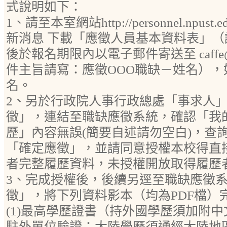
式說明如下：
1、請至本室網站http://personnel.npust.edu
新消息 下載「應徵人員基本資料表」
後於報名期限內以電子郵件寄送至 caffe@mail
件主旨請寫：應徵OOO職缺－姓名），
名。
2、另於行政院人事行政總處「事求人
徵」，連結至職缺應徵系統，確認「我
歷」內容無誤(簡要自述請勿空白)，查
「確定應徵」，並請同意授權本校得直
者完整履歷資料，未授權開放取得履歷
3、完成授權後，後續另逕至職缺應徵系
徵」，將下列資料影本（均為PDF檔）
(1)最高學歷證書（持外國學歷須加附
駐外單位驗證；大陸學歷須通經大陸地