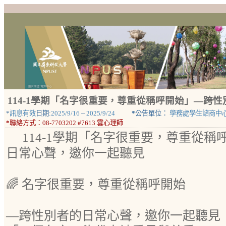
114-1學期「名字很重要，尊重從稱呼開始」—跨
*
訊息有效
日期:
2025/9/16
~
2025/9/24
*
公告單位：
學務處學生諮商中
*
聯絡方式：
08-7703202 #7613 雲心理師
114-1學期「名字很重要，尊重從
日常心聲，邀你一起聽見
🌈 名字很重要，尊重從稱呼開始
—跨性別者的日常心聲，邀你一起聽見