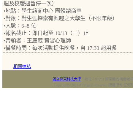
週及校慶週暫停一次）
•地點：學生諮商中心 團體諮商室
•對象：對生涯探索有興趣之大學生（不限年級）
•人數：6–8 位
•報名截止：即日起至 10/13（一）止
•帶領者：王庭葳 實習心理師
•備餐時間：每次活動提供晚餐，自 17:30 起用餐
相關連結
國立屏東科技大學
‧校址：91201 屏東縣內埔鄉老埤村
Copyright@2018 All Rights Reserved 版權