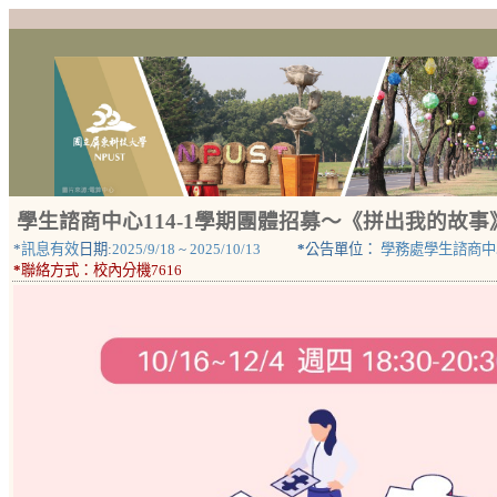
學生諮商中心114-1學期團體招募～《拼出我的故
*
訊息有效
日期:
2025/9/18
~
2025/10/13
*
公告單位：
學務處學生諮商中
*
聯絡方式：
校內分機7616