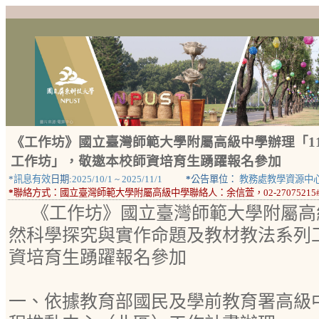
《工作坊》國立臺灣師範大學附屬高級中學辦理「11
工作坊」，敬邀本校師資培育生踴躍報名參加
*
訊息有效
日期:
2025/10/1
~
2025/11/1
*
公告單位：
教務處教學資源中
*
聯絡方式：
國立臺灣師範大學附屬高級中學聯絡人：余信萱，02-27075215#
《工作坊》國立臺灣師範大學附屬高級
然科學探究與實作命題及教材教法系列
資培育生踴躍報名參加
一、依據教育部國民及學前教育署高級