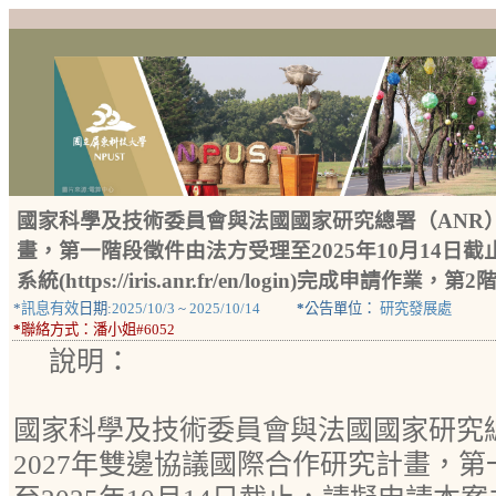
國家科學及技術委員會與法國國家研究總署（ANR）
畫，第一階段徵件由法方受理至2025年10月14日
系統(https://iris.anr.fr/en/login)完成
*
訊息有效
日期:
2025/10/3
~
2025/10/14
*
公告單位：
研究發展處
*
聯絡方式：
潘小姐#6052
說明：
國家科學及技術委員會與法國國家研究總
2027年雙邊協議國際合作研究計畫，