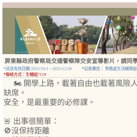
屏東縣政府警察局交通警察隊交安宣導影片，請同
*
訊息有效
日期:
2025/10/3
~
2025/12/30
*
公告單位：
學務處生活輔導組
*
聯絡方式：
生輔組7119
🏍️ 開學上路，載著自由也載著風
缺席。
安全，是最重要的必修課。
🚨 出事很簡單：
🚫沒保持距離