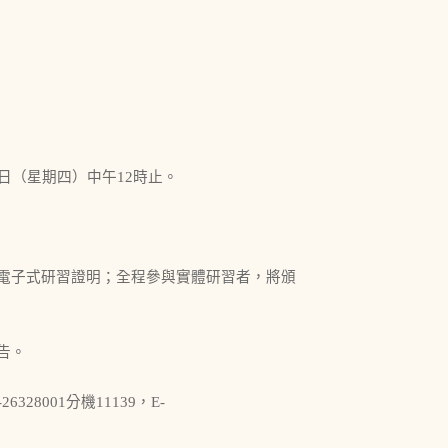
0月20日（星期四）中午12時止。
電子式研習證明；全程參與實體研習者，將頒
告。
8001分機11139，E-