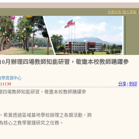
全部公告
|
登入頁面
|
年10月辦理四場教師知能研習，敬邀本校教師踴躍參
教學資源中心
1139
分享
|
列印
辦理四場教師知能研習，敬邀本校教師踴躍參
，希冀透過區域基地學校辦理之各類活動，跨
為核心之教學實踐研究之任務。