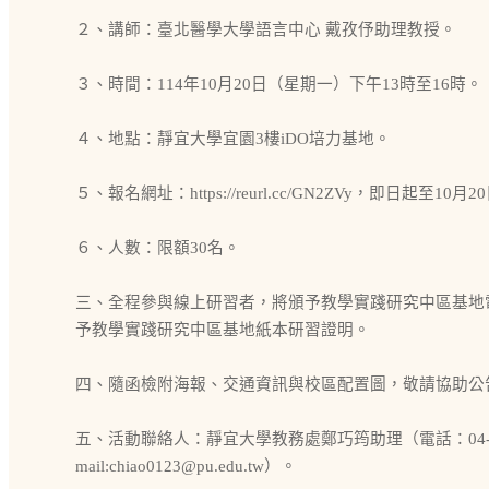
２、講師：臺北醫學大學語言中心 戴孜伃助理教授。
３、時間：114年10月20日（星期一）下午13時至16時。
４、地點：靜宜大學宜園3樓iDO培力基地。
５、報名網址：https://reurl.cc/GN2ZVy，即日起至1
６、人數：限額30名。
三、全程參與線上研習者，將頒予教學實踐研究中區基地
予教學實踐研究中區基地紙本研習證明。
四、隨函檢附海報、交通資訊與校區配置圖，敬請協助公
五、活動聯絡人：靜宜大學教務處鄭巧筠助理（電話：04-2632
mail:chiao0123@pu.edu.tw）。