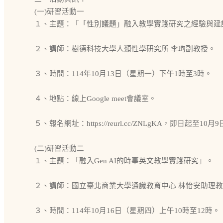
(一)研習活動一
１、主題：「「性別議題」融入教學實踐研究之經驗與建
２、講師：樹德科技大學人類性學研究所 李珣副教授。
３、時間：114年10月13日（星期一）下午1時至3時。
４、地點：線上Google meet會議室。
５、報名網址：https://reurl.cc/ZNLgKA，即日起至
(二)研習活動二
１、主題：「融入Gen AI的時事英文教學實踐研究」。
２、講師：國立臺北商業大學通識教育中心 林怡安助理
３、時間：114年10月16日（星期四）上午10時至12時。