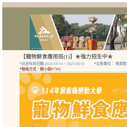
【寵物鮮食應用班(1)】★強力招生中★
*
訊息有效
日期:
2025/10/14
~
2025/10/31
*
公告單位：
推廣教
*
聯絡方式：
賴小姐#7362