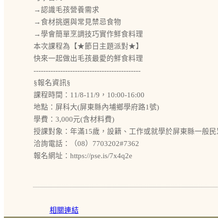
→認識毛孩營養需求
→食材挑選與常見禁忌食物
→學會簡單烹調技巧實作鮮食料理
本次課程為【★節日主題派對★】
快來一起做出毛孩最愛的鮮食料理
--------------------------------------------
§報名資訊§
課程時間：11/8-11/9，10:00-16:00
地點：屏科大(屏東縣內埔鄉學府路1號)
學費：3,000元(含材料費)
授課對象：年滿15歲，設籍、工作或就學於屏東縣一般民
洽詢電話：（08）7703202#7362
報名網址：https://pse.is/7x4q2e
相關連結