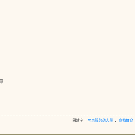
眾
關鍵字：
屏東縣勞動大學
寵物鮮食
、