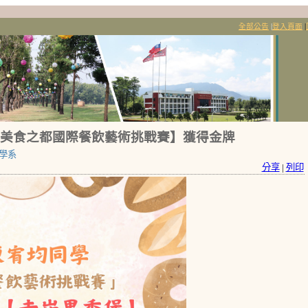
全部公告
|
登入頁面
|
南美食之都國際餐飲藝術挑戰賽】獲得金牌
學系
分享
|
列印