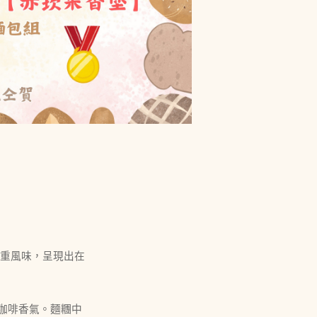
雙重風味，呈現出在
咖啡香氣。麵糰中