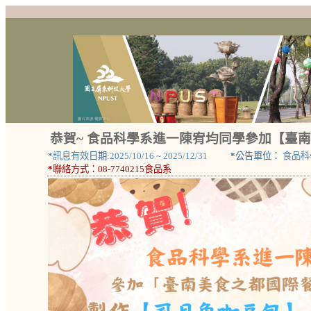
恭賀~ 食品科學系進一陳宥均同學參加【臺
*
訊息有效
日期:
2025/10/16
~
2025/12/31
*
公告單位：
食品科
*
聯絡方式：
08-7740215食品系