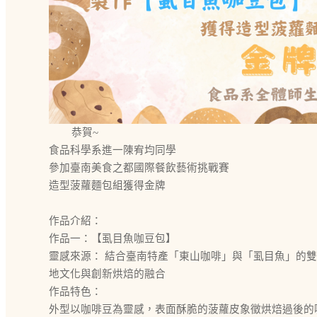
恭賀~
食品科學系進一陳宥均同學
參加臺南美食之都國際餐飲藝術挑戰賽
造型菠蘿麵包組獲得金牌
作品介紹：
作品一：【虱目魚咖豆包】
靈感來源： 結合臺南特產「東山咖啡」與「虱目魚」的
地文化與創新烘焙的融合
作品特色：
外型以咖啡豆為靈感，表面酥脆的菠蘿皮象徵烘焙過後的