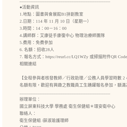
________________________________________
●活動資訊
1.地點：圖書與會展館B1拼創教室
2.日期：114 年 11 月 10 日（星期一）
3.時間：14：00－16：00
4.講師群：艾康徒手康復中心 物理治療師團隊
5.費用：免費參加
6. 名額：招收28人
7. 報名方式：https://reurl.cc/LQ1WZy 或掃描附件QR 
相關連結
【全程參與者核發教師／行政助理／公務人員學習時數 2 
名額有限，歡迎有興趣之教職員工生踴躍報名參加，額滿
________________________________________
辦理單位：
國立屏東科技大學 學務處 衛生保健組＊環安衛中心
聯絡人：
衛生保健組 /薛淑瑜護理師