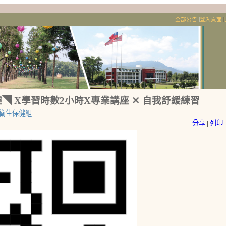
全部公告
|
登入頁面
|
 X學習時數2小時X專業講座 ✕ 自我舒緩練習
衛生保健組
分享
|
列印