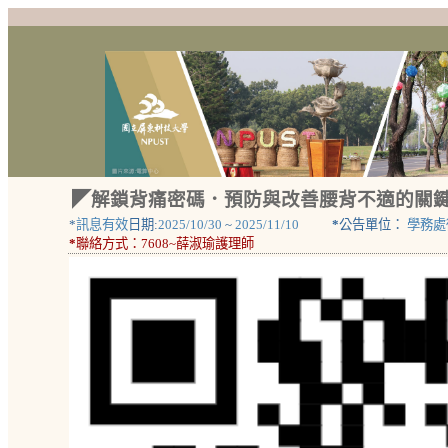
◤解鎖背痛密碼．預防與改善腰背不適的關鍵◥
*
訊息有效
日期:
2025/10/30
~
2025/11/10
*
公告單位：
學務處
*
聯絡方式：
7608~薛淑瑜護理師