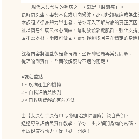
現代人最常見的毛病之一，就是「腰背痛」。
長時間久坐、姿勢不良或肌肉緊繃，都可能讓痠痛成為生
本課程將從身體力學出發，帶你深入了解背痛的真正原因
並以簡易伸展與核心訓練，幫助放鬆緊繃肌群、強化支撐
▲不需器材、隨時可做▲，讓你輕鬆找回自在穩定的身體
課程內容將涵蓋像是膏肓痛、坐骨神經痛等常見問題，
從理論到實作，全面破解腰背不適的關鍵！
________________________________________
●課程重點
1。疾病產生的機轉
2。自我評估與檢測
3。自救與緩解的有效方法
由【艾康徒手康復中心 物理治療師團隊】親自帶領，
透過專業評估與實作教學，帶你一步步解開背痛的密碼，
重啟健康行動力，從「挺」開始！