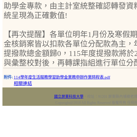
助學金專款，由主計室統整確認轉發資
統呈現為正確數值!
【再次提醒】各單位明年1月份及寒假
金核銷案皆以扣款各單位分配款為主，年
提撥款總金額歸0，115年度提撥款將於
與彙整校對後，再轉課指組進行單位分
附件:
114學年度生活服務學習助學金業務申辦作業時程表.pdf
相關連結
國立屏東科技大學
‧校址：91201 屏東縣內埔鄉老埤村
Copyright@2018 All Rights Reserved 版權