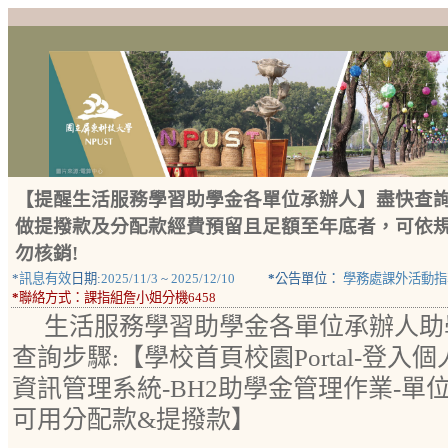
【提醒生活服務學習助學金各單位承辦人】盡快查
做提撥款及分配款經費預留且足額至年底者，可依
勿核銷!
*
訊息有效
日期:
2025/11/3
~
2025/12/10
*
公告單位：
學務處課外活動指
*
聯絡方式：
課指組詹小姐分機6458
生活服務學習助學金各單位承辦人助
查詢步驟:【學校首頁校園Portal-登入
資訊管理系統-BH2助學金管理作業-單
可用分配款&提撥款】