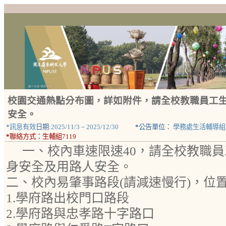
校園交通熱點分布圖，詳如附件，請全校教職員工
安全。
*
訊息有效
日期:
2025/11/3
~
2025/12/30
*
公告單位：
學務處生活輔導組
*
聯絡方式：
生輔組7119
一、校內車速限速40，請全校教職
身安全及用路人安全。
二、校內易肇事路段(請減速慢行)，位
1.學府路出校門口路段
2.學府路與忠孝路十字路口