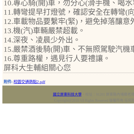
10.專心騎(開)車，勿分心(滑手機、喝水
11.轉彎提早打燈號，確認安全在轉彎(向
12.車載物品要繫牢(緊)，避免掉落釀意
13.機(汽)車輛嚴禁超載。
14.深夜、凌晨少外出。
15.嚴禁酒後騎(開)車、不無照駕駛汽機
16.尊重路權，遇見行人要禮讓。
屏科大生輔組關心您
附件:
校園交通熱點2.pdf
國立屏東科技大學
‧校址：91201 屏東縣內埔鄉老埤村
Copyright@2018 All Rights Reserved 版權