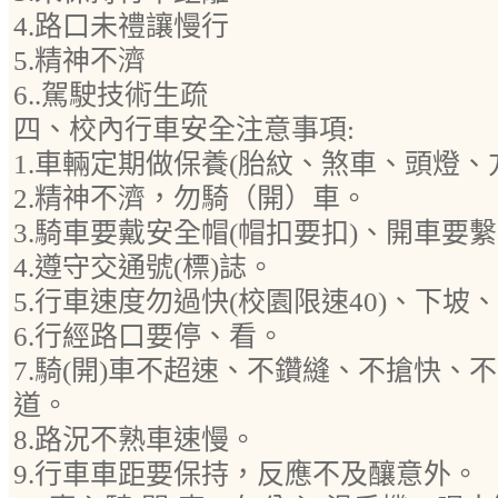
4.路口未禮讓慢行
5.精神不濟
6..駕駛技術生疏
四、校內行車安全注意事項:
1.車輛定期做保養(胎紋、煞車、頭燈、
2.精神不濟，勿騎（開）車。
3.騎車要戴安全帽(帽扣要扣)、開車要
4.遵守交通號(標)誌。
5.行車速度勿過快(校園限速40)、下坡
6.行經路口要停、看。
7.騎(開)車不超速、不鑽縫、不搶快、
道。
8.路況不熟車速慢。
9.行車車距要保持，反應不及釀意外。