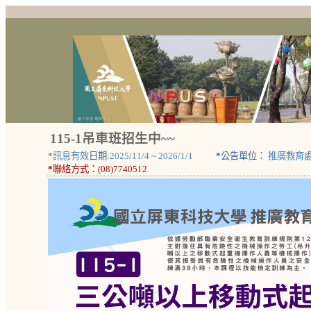
115-1吊車班招生中~~
*
訊息有效
日期:
2025/11/4
~
2026/1/1
*
公告單位：
推廣教育
*
聯絡方式：
(08)7740512