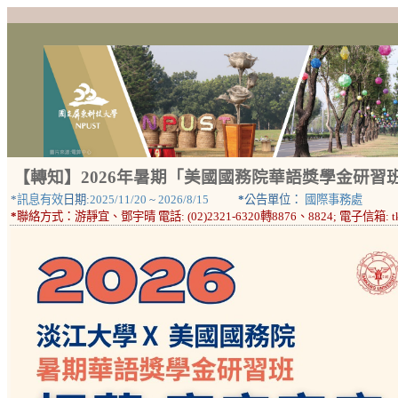
【轉知】2026年暑期「美國國務院華語獎學金研習
*
訊息有效
日期:
2025/11/20
~
2026/8/15
*
公告單位：
國際事務處
*
聯絡方式：
游靜宜、鄧宇晴 電話: (02)2321-6320轉8876、8824; 電子信箱: tkuclc_