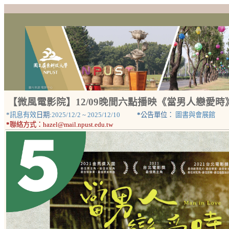
【微風電影院】12/09晚間六點播映《當男人戀愛
*
訊息有效
日期:
2025/12/2
~
2025/12/10
*
公告單位：
圖書與會展館
*
聯絡方式：
hazel@mail.npust.edu.tw