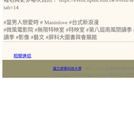
報名與更多場次資訊： https://event.npust.edu.tw/event/sea
tab=14
#當男人戀愛時 # Maninlove #台式新浪漫
#微風電影院 #無限特映室 #特映室 #第八屆南風閱讀季
讀季 #影像 #藝文 #屏科大圖書與會展館
相關連結
國立屏東科技大學
‧校址：91201 屏東縣內埔鄉老埤村
Copyright@2018 All Rights Reserved 版權