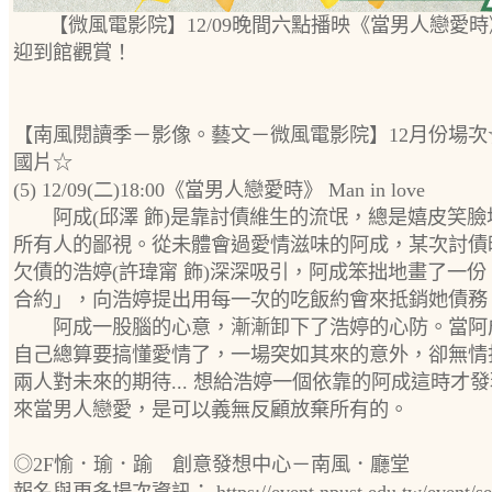
【微風電影院】12/09晚間六點播映《當男人戀愛
迎到館觀賞！
【南風閱讀季－影像。藝文－微風電影院】12月份場次
國片☆
(5) 12/09(二)18:00《當男人戀愛時》 Man in love
阿成(邱澤 飾)是靠討債維生的流氓，總是嬉皮笑臉
所有人的鄙視。從未體會過愛情滋味的阿成，某次討債
欠債的浩婷(許瑋甯 飾)深深吸引，阿成笨拙地畫了一份
合約」，向浩婷提出用每一次的吃飯約會來抵銷她債務
阿成一股腦的心意，漸漸卸下了浩婷的心防。當阿
自己總算要搞懂愛情了，一場突如其來的意外，卻無情
兩人對未來的期待... 想給浩婷一個依靠的阿成這時才
來當男人戀愛，是可以義無反顧放棄所有的。
◎2F愉．瑜．踰 創意發想中心－南風．廳堂