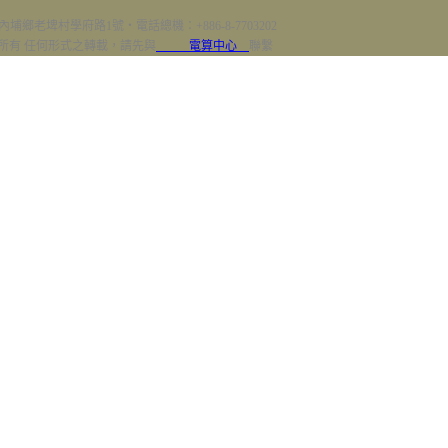
內埔鄉老埤村學府路1號‧電話總機：+886-8-7703202
erved 版權所有 任何形式之轉載，請先與
電算中心
聯繫