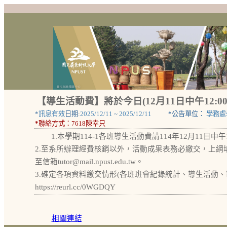
【導生活動費】將於今日(12月11日中午12:0
*
訊息有效
日期:
2025/12/11
~
2025/12/11
*
公告單位：
學務處
*
聯絡方式：
7618陳幸只
1.本學期114-1各班導生活動費請114年12月11日
2.至系所辦理經費核銷以外，活動成果表務必繳交，上網填報https
至信箱tutor@mail.npust.edu.tw。
3.確定各項資料繳交情形(各班班會紀錄統計、導生活動
https://reurl.cc/0WGDQY
相關連結