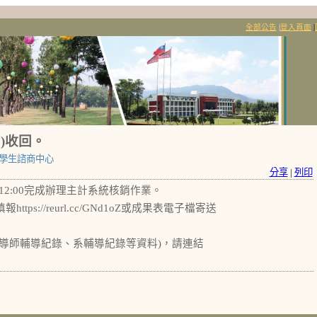
全部公告
|
登入頁面
|
0)收回。
學生諮商中心
分享
|
列印
中午12:00完成辦理主計系統核銷作業。
://reurl.cc/GNd1oZ或成果表電子檔寄送
、導師輔導紀錄、系輔導紀錄等資料)，請連結