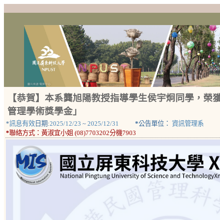
【恭賀】本系龔旭陽教授指導學生侯宇炯同學，榮獲
管理學術獎學金」
*
訊息有效
日期:
2025/12/23
~
2025/12/31
*
公告單位：
資訊管理系
*
聯絡方式：
黃淑宜小姐 (08)7703202分機7903