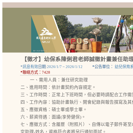
【徵才】幼保系陳俐君老師誠徵計畫兼任助理 
*
訊息有效
日期:
2026/1/7
~
2026/1/12
*
公告單位：
幼兒保育
*
聯絡方式：
7428
一、需用人員：兼任研究助理
二、進用時間：依計畫契約內容規定。
三、工作時間：正常上下班時間，但必要時請配合工作需
四、工作內容：協助計畫執行、開會紀錄與報告撰寫及其
五、應徵資格：碩士畢或學士畢。
六、薪資待遇：面議(享勞健保)。
七、應徵方式：含履歷（附照片）、自傳以電子郵件寄至lichun07
究助理-姓名，資格符合者將另行通知面試。