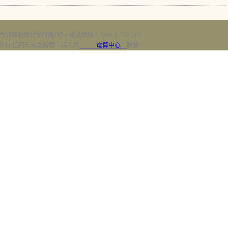
內埔鄉老埤村學府路1號‧電話總機：+886-8-7703202
erved 版權所有 任何形式之轉載，請先與
電算中心
聯繫