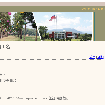
全部公告
|
登入頁面
|
1 名
系
分享
|
列印
要。
他交辦事項。
23@mail.npust.edu.tw，並註明應徵研