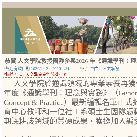
恭賀 人文學院教授團隊參與2026 年《通識學刊：
*
訊息有效
日期:
2026/1/12
~
2026/1/31
*
公告單位：
人文學院
*
聯絡方式：
人文學院院辦 分機7601
人文學院於通識領域的專業素養再獲學
年度《通識學刊：理念與實務》（General Educ
Concept & Practice）最新編輯名
育中心教師和一位社工系碩士生團隊憑
期深耕該領域的豐碩成果，獲邀加入編