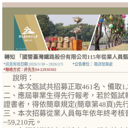
轉知 「國營臺灣鐵路股份有限公司115年從業人員
*
訊息有效
日期:
2026/1/30
~
2026/2/5
*
公告單位：
職涯發展處
*
聯絡方式：
許先生04-22930302
說明：
一、本次甄試共招募正取461名、備取1,
二、應屆畢業生得先行報考，若於甄試
證書者，得依簡章規定(簡章第48頁)先
三、本次招募從業人員每年依年終考核晉薪
~59,210元。