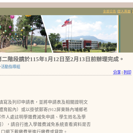
全部公告
|
登入頁面
|
二階段請於115年1月12日至2月13日前辦理完成。
外活動指導組
分享
|
列印
。
填寫及列印申請表，並將申請表及相關證明文
育館內）或以掛號郵寄(912屏東縣內埔鄉老
寄件人處註明學雜費減免申請、學生姓名及學
日），請自行進入學雜費減免系統查看資料是否
入口網下載繳費單進行繳費或貸款。