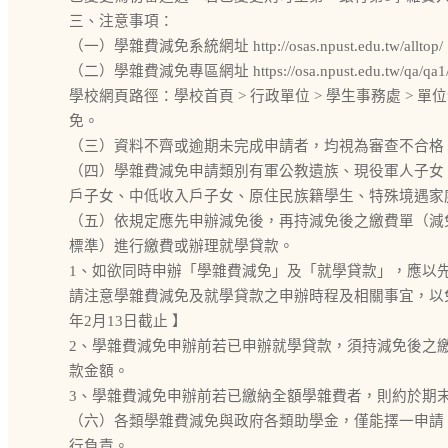
三、注意事項：
（一）學雜費減免系統網址 http://osas.npust.edu.tw/alltop/
（二）學雜費減免專區網址 https://osa.npust.edu.tw/qa/qa1/
學校網頁路徑：學校首頁 > 行政單位 > 學生事務處 > 單位
免。
（三）資料不齊或逾期未完成申請者，均視為審查不合格
（四）學雜費減免申請類別有軍公教遺族、現役軍人子女
戶子女、中低收入戶子女、原住民族籍學生、特殊境遇家
（五）依規定應先申辦減免後，再持減免後之繳費單（減
標準）進行繳費或辦理就學貸款。
1、如欲同時申辦「學雜費減免」及「就學貸款」，應以
請注意學雜費減免及就學貸款之申辦時程及相關事宜，以免
年2月13日截止 】
2、學雜費減免申辦前若已申辦就學貸款，須持減免後之
款金額。
3、學雜費減免申辦前若已繳納全額學雜費者，則約於期
（六）各類學雜費減免與政府各類助學金，僅能擇一申請
行負責。