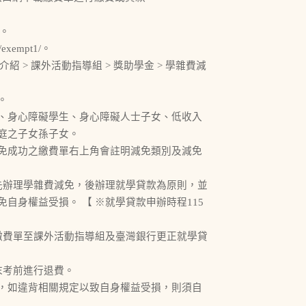
 。
exempt1/。
介紹 > 課外活動指導組 > 獎助學金 > 學雜費減
。
、身心障礙學生、身心障礙人士子女、低收入
庭之子女孫子女。
免成功之繳費單右上角會註明減免類別及減免
先辦理學雜費減免，後辦理就學貸款為原則，並
自身權益受損。 【 ※就學貸款申辦時程115
繳費單至課外活動指導組及臺灣銀行更正就學貸
末考前進行退費。
，如違背相關規定以致自身權益受損，則須自