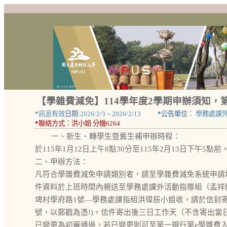
【學雜費減免】114學年度2學期申辦須知，第
*
訊息有效
日期:
2026/2/3
~
2026/2/13
*
公告單位：
學務處課
*
聯絡方式：
洪小姐 分機6264
一、新生、轉學生暨舊生補申辦時程：
於115年1月12日上午8點30分至115年2月13日下午5點前
二、申辦方法：
凡符合學雜費減免申請類別者，請至學雜費減免系統申請
件資料於上班時間內親送至學務處課外活動指導組（孟祥體
埤村學府路1號—學務處課指組洪瑋辰小姐收，請於信封
號，以郵戳為憑!)。信件寄出後三日工作天（不含寄出當
已變更為初審通過，若已變更則可至第一銀行第e學雜費