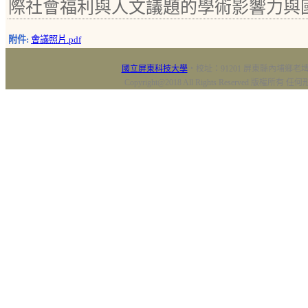
際社會福利與人文議題的學術影響力與
附件:
會議照片.pdf
國立屏東科技大學
‧校址：91201 屏東縣內埔鄉老埤村
Copyright@2018 All Rights Reserved 版權