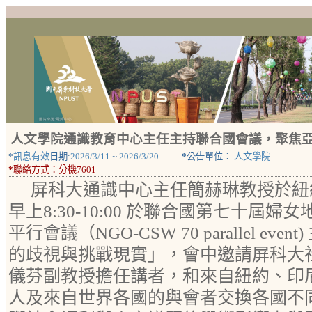
人文學院通識教育中心主任主持聯合國會議，聚焦
*
訊息有效
日期:
2026/3/11
~
2026/3/20
*
公告單位：
人文學院
*
聯絡方式：
分機7601
屏科大通識中心主任簡赫琳教授於紐約時
早上8:30-10:00 於聯合國第七十屆
平行會議（NGO-CSW 70 parallel ev
的歧視與挑戰現實」，會中邀請屏科大
儀芬副教授擔任講者，和來自紐約、印
人及來自世界各國的與會者交換各國不