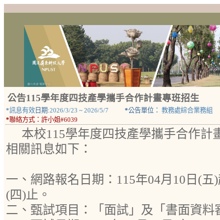
公告115學年度四技產學攜手合作計畫專班招生
*
訊息有效
日期:
2026/3/23
~
2026/5/7
*
公告單位：
教務處綜合業務組
*
聯絡方式：
許小姐#6039
本校115學年度四技產學攜手合作計
相關訊息如下：
一、網路報名日期：115年04月10日(五)
(四)止。
二、甄試項目：「面試」及「書面資料