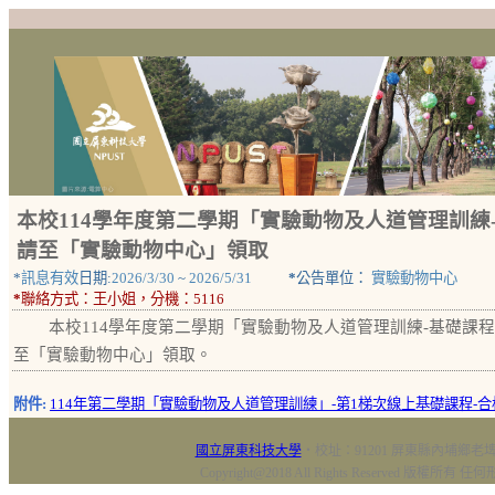
本校114學年度第二學期「實驗動物及人道管理訓練-
請至「實驗動物中心」領取
*
訊息有效
日期:
2026/3/30
~
2026/5/31
*
公告單位：
實驗動物中心
*
聯絡方式：
王小姐，分機：5116
本校114學年度第二學期「實驗動物及人道管理訓練-基礎課程
至「實驗動物中心」領取。
附件:
114年第二學期「實驗動物及人道管理訓練」-第1梯次線上基礎課程-合格名
國立屏東科技大學
‧校址：91201 屏東縣內埔鄉老埤村
Copyright@2018 All Rights Reserved 版權