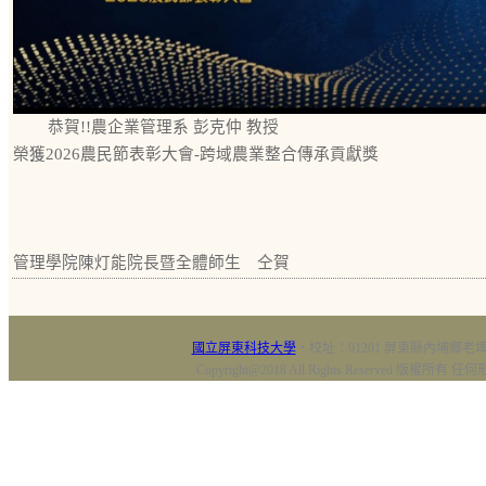
恭賀!!農企業管理系 彭克仲 教授
榮獲2026農民節表彰大會-跨域農業整合傳承貢獻獎
管理學院陳灯能院長暨全體師生 仝賀
國立屏東科技大學
‧校址：91201 屏東縣內埔鄉老埤村
Copyright@2018 All Rights Reserved 版權