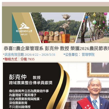
恭喜!!農企業管理系 彭克仲 教授 榮獲2026農民
*
訊息有效
日期:
2026/4/22
~
2026/5/31
*
公告單位：
管理學院
*
聯絡方式：
分機:7935