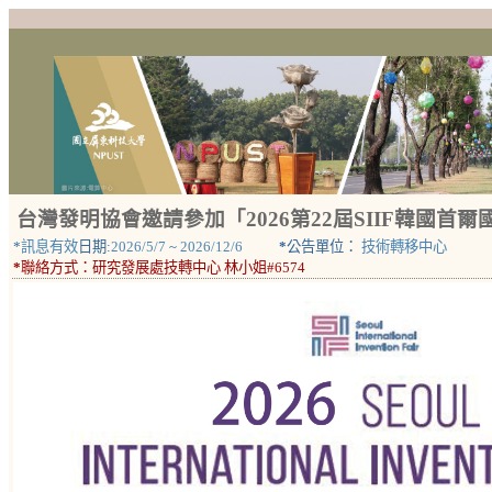
台灣發明協會邀請參加「2026第22屆SIIF韓國
*
訊息有效
日期:
2026/5/7
~
2026/12/6
*
公告單位：
技術轉移中心
*
聯絡方式：
研究發展處技轉中心 林小姐#6574