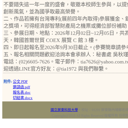
不要錯失這一年一度的盛會，敬邀本校師生參與，以提
創新風氣，並為國爭取最高榮譽。
二、作品若擁有台灣專利(展前四年內取得)參展獲金、
之獎項，可得經濟部智慧財產局之機票或攤位部份補助
三、參展日期、地點：2026年12月02日~12月05日，共
天，韓國首爾世貿 COEX 展覽 C 館 3 樓。
四、即日起報名至2026年9月30日截止。(參賽簡章請參
五、報名相關問題歡迎洽詢本會承辦人：秘書處 吳秋瑾
電話：(02)6605-7626。電子郵件：tia7626@yahoo.com
迎透過LINE官方好友：@tia1972 與我們聯繫。
附件:
公文.PDF
邀請函.pdf
報名表.doc
切結書.docx
國立屏東科技大學
‧校址：91201 屏東縣內埔鄉老埤村
Copyright@2018 All Rights Reserved 版權