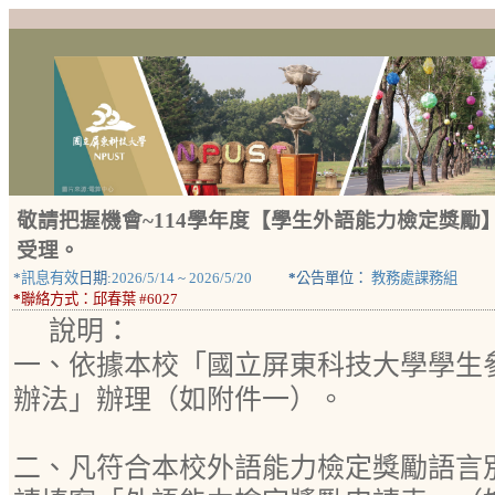
敬請把握機會~114學年度【學生外語能力檢定獎勵】
受理。
*
訊息有效
日期:
2026/5/14
~
2026/5/20
*
公告單位：
教務處課務組
*
聯絡方式：
邱春葉 #6027
說明：
一、依據本校「國立屏東科技大學學生
辦法」辦理（如附件一）。
二、凡符合本校外語能力檢定獎勵語言