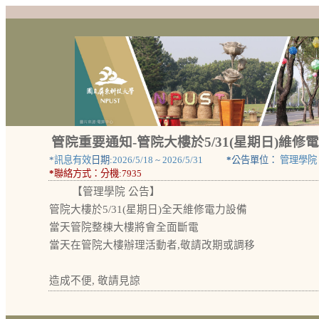
管院重要通知-管院大樓於5/31(星期日)維修
*
訊息有效
日期:
2026/5/18
~
2026/5/31
*
公告單位：
管理學院
*
聯絡方式：
分機:7935
【管理學院 公告】
管院大樓於5/31(星期日)全天維修電力設備
當天管院整棟大樓將會全面斷電
當天在管院大樓辦理活動者,敬請改期或調移
造成不便, 敬請見諒