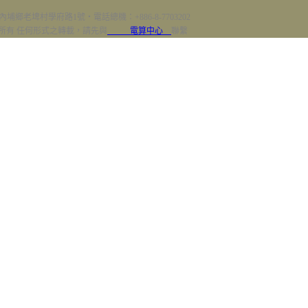
內埔鄉老埤村學府路1號‧電話總機：+886-8-7703202
erved 版權所有 任何形式之轉載，請先與
電算中心
聯繫