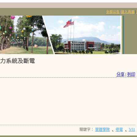
全部公告
|
登入頁面
|
電力系統及斷電
分享
|
列印
關鍵字：
管理學院
停電
5/31
、
、